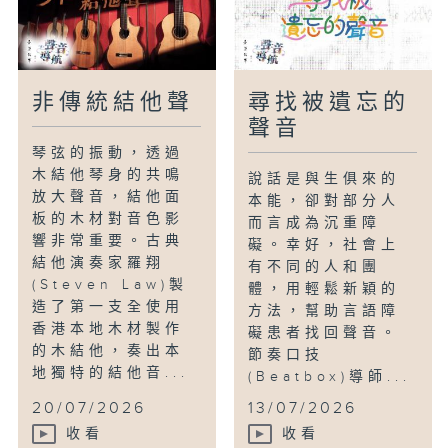
從山林到城市，從個人聆聽到集體共振，兩
人以不同方式印證同一真理：聲音從未離開
我們，它能安撫情緒、連結社群，更能幫助
我們在石屎森林中，重新找回生活的重心與
非傳統結他聲
尋找被遺忘的
平靜。
聲音
琴弦的振動，透過
木結他琴身的共鳴
說話是與生俱來的
放大聲音，結他面
本能，卻對部分人
板的木材對音色影
而言成為沉重障
響非常重要。古典
礙。幸好，社會上
結他演奏家羅翔
有不同的人和團
(Steven Law)製
體，用輕鬆新穎的
造了第一支全使用
方法，幫助言語障
香港本地木材製作
礙患者找回聲音。
的木結他，奏出本
節奏口技
地獨特的結他音...
(Beatbox)導師...
20/07/2026
13/07/2026
收看
收看