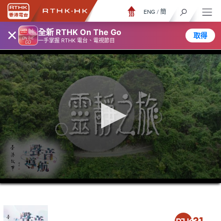
ENG
/
簡
×
全新 RTHK On The Go
取得
一手掌握 RTHK 電台、電視節目
0
seconds
of
23
minutes,
6