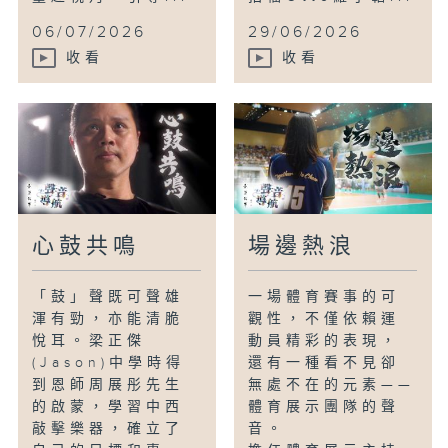
06/07/2026
29/06/2026
收看
收看
心鼓共鳴
場邊熱浪
「鼓」聲既可聲雄
一場體育賽事的可
渾有勁，亦能清脆
觀性，不僅依賴運
悅耳。梁正傑
動員精彩的表現，
(Jason)中學時得
還有一種看不見卻
到恩師周展彤先生
無處不在的元素——
的啟蒙，學習中西
體育展示團隊的聲
敲擊樂器，確立了
音。