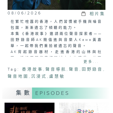
08/06/2026
相片集
在繁忙喧囂的香港，人們習慣被手機與噪音
包圍，漸漸遺忘了傾聽的能力。
本集《香港故事》邀請兩位聲音探索者——
田野錄音師AK簡僖進與音樂人Kawa黃嘉
華，一起帶我們重拾被遺忘的聲音。
AK背起錄音器材，走進香港的山林與社
區，透過田野錄音打開城市人的聽覺。他不
更多...
僅製作香港專屬的聲音地圖，記錄香港山林
Tag:
香港故事
,
聲音導航
,
聲音
,
田野錄音
,
間的獨特聲景，更透過工作坊與社區項目，
聲音地圖
讓參與者重新發現身邊被忽略的蟬鳴、流水
,
沉浸式
,
盧慧敏
與海浪聲，找回內心的寧靜。
Kawa則以竹笛與原聲樂器為媒介，在山林
集數
EPISODES
間「循聲漫步」，將大自然的聲景與音樂交
織，並於工廈舉辦沉浸式的音樂旅程，引領
參加者止語聆聽、放鬆身心，讓聲音化作療
癒的橋樑。