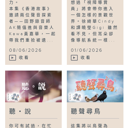
力。
想過「視障導賞
本集《香港故事》
員」將會帶你進入
邀請兩位聲音探索
一個怎樣的景觀世
者——田野錄音師
界。徐綺華Cindy
AK簡僖進與音樂人
和譚曉瑩Gigi 雖然
Kawa黃嘉華，一起
看不見，但耳朵卻
帶我們重拾被遺...
像導航系統一樣...
08/06/2026
01/06/2026
收看
收看
聽・說
聽聲尋鳥
你可有試過，在忙
這集將以鳥聲為