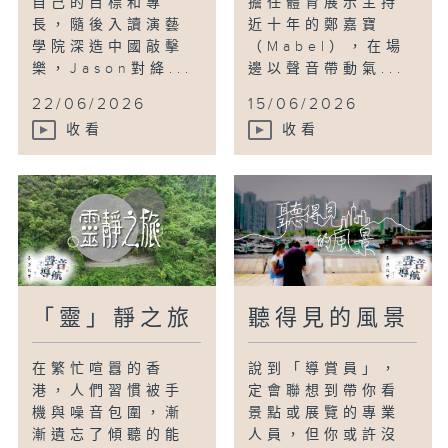
自己的目標和專
擔任體育展示主持
長，隨後入讀演藝
近十年的鄭嘉寶
學院深造中國敲擊
（Mabel），在場
樂，Jason對絳...
邊以聲音帶動氣...
22/06/2026
15/06/2026
收看
收看
「靈」靜之旅
聽得見的風景
在繁忙喧囂的香
說到「導賞員」，
港，人們習慣被手
定會聯想到帶你看
機與噪音包圍，漸
景點或展覽的專業
漸遺忘了傾聽的能
人員，但你或許沒