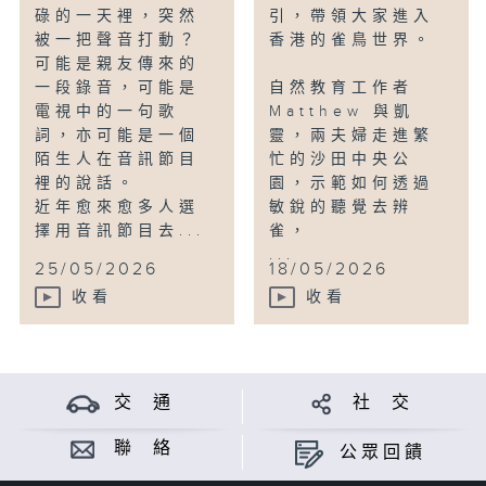
碌的一天裡，突然
引，帶領大家進入
被一把聲音打動？
香港的雀鳥世界。
可能是親友傳來的
一段錄音，可能是
自然教育工作者
電視中的一句歌
Matthew 與凱
詞，亦可能是一個
靈，兩夫婦走進繁
陌生人在音訊節目
忙的沙田中央公
裡的說話。
園，示範如何透過
近年愈來愈多人選
敏銳的聽覺去辨
擇用音訊節目去...
雀，
...
25/05/2026
18/05/2026
收看
收看
交 通
社 交
聯 絡
公眾回饋