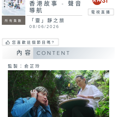
seconds
香港故事 - 聲音
導航
電視直播
「靈」靜之旅
所有集數
08/06/2026
您喜歡這個節目嗎?
內容
CONTENT
監製：俞芷玲