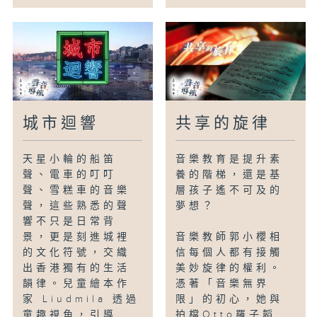
城市迴響
共享的旋律
天星小輪的船笛
音樂教育是提升素
聲、電車的叮叮
養的階梯，還是基
聲、雪糕車的音樂
層孩子遙不可及的
聲，這些熟悉的聲
夢想？
響不只是日常背
景，更是刻進城裡
音樂教師郭小櫻相
的文化符號，交織
信每個人都有接觸
出香港獨有的生活
美妙旋律的權利。
韻律。兒童繪本作
憑著「音樂無界
家 Liudmila 透過
限」的初心，她與
童趣視角，引導...
拍檔Otto羅子韜...