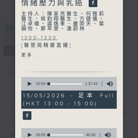
情緒壓力與乳癌
主持人：陳家亮醫生、何雅莉
醫生、侯鈞翔醫生、方健儀、
江卓儀、虞逸峯、嚴崇天、葉
韻怡、鄭萃雯、潘蔚林
1300-1330
精靈一點
電台直播
[醫管局精靈直播]
所有集數
主題：成人ADHD的遲來確診
更多...
嘉賓：梁文灝醫生 (瑪麗醫院
精神科副顧問醫生)
您喜歡這個節目嗎?
1330-1400
0
[心裡心理有個謎]
seconds
00:00
1:37:43
簡介
of
GIST
主題：心理頻寬
1
15/05/2026 - 足本 Full
嘉賓：陳頌恩博士 (心理學家)
hour,
(HKT 13:00 - 15:00)
37
主持人：陳家亮醫生、何雅莉醫生、侯鈞翔醫
minutes,
1400-1500
生、方健儀、江卓儀、虞逸峯、嚴崇天、葉韻
43
seconds
主題：情緒壓力與乳癌
怡、鄭萃雯、潘蔚林
嘉賓：陳冬青醫生(內科腫瘤
「醫學並不嚴肅！精靈面對，一點健康、多點
0
科專科醫生)
seconds
00:00
48:30
幸福！」