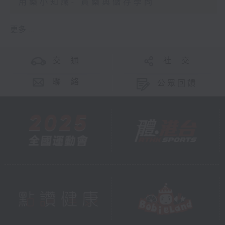
用藥小知識- 買藥與儲存學問
更多 ...
交 通
社 交
聯 絡
公眾回饋