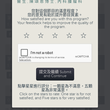
醫生
,
陳頌恩博士
,
內科腫瘤科
0
1400-1500
seconds
00:00
48:50
您對這個節目的滿意程度？
of
您的意見有助於提升節目質素。
[精神科醫學院系列]
48
第一部份 Part 1 (HKT 13:05 -
How satisfied are you with this program?
minutes,
Your feedback helps to improve the quality of
主題：長者情緒健康
14:00)
50
the program.
seconds
嘉賓：潘佩璆醫生(精神科專科醫生)
☆
☆
☆
☆
☆
0
seconds
00:00
49:26
of
49
第二部份 Part 2 (HKT 14:04 -
minutes,
15:00)
26
seconds
提交及繼續 Submit
and Continue
點擊星星進行評分：一顆星為不滿意，五顆
0
星為非常滿意。
seconds
00:00
18:44
Click on the stars to rate: One star is for not
of
satisfied, and Five stars is for very satisfied.
18
07/08/2026 - 雙職媽媽的母乳歷程
minutes,
44
訪問：陳麗珊 (廣華醫院顧問助產士)