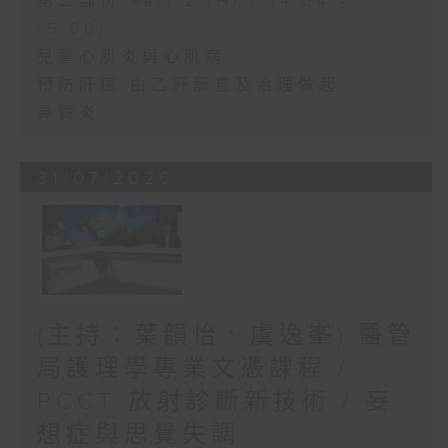
第二部份 Part 2 (HKT 14:04 -
15:00)
兒童心肌炎與心肌病
預防肝癌 由乙肝篩查及治理做起
鼻竇炎
31/07/2026
(主持：葉韻怡、虞逸峯) 醫管
局護理學專業文憑課程 /
PCCT 放射診斷新技術 / 妄
想症與思覺失調