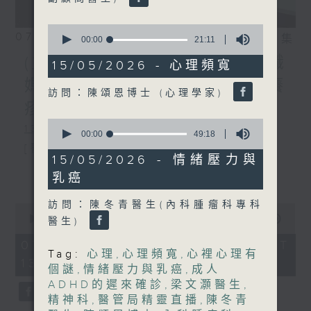
0
07/08/2026
相片集
seconds
00:00
21:11
of
(主持：方健儀、潘蔚林) 雙職
21
15/05/2026 - 心理頻寬
minutes,
媽媽的母乳歷程 / 結節性癢
11
訪問：陳頌恩博士 (心理學家)
seconds
疹 / 長者情緒健康
0
1300-1330
seconds
00:00
49:18
of
[醫管局精靈直播]
49
15/05/2026 - 情緒壓力與
minutes,
主題：雙職媽媽的母乳歷程
更多...
乳癌
18
seconds
嘉賓：陳麗珊 (廣華醫院顧問助產士)
訪問：陳冬青醫生(內科腫瘤科專科
0
1330-1400
seconds
00:00
1:38:06
醫生)
of
主題：結節性癢疹
1
07/08/2026 - 足本 Full (HKT
hour,
Tag:
心理
,
心理頻寬
,
心裡心理有
13:00 - 15:00)
嘉賓：鄭學輝醫生(皮膚及性病科專科醫
38
個謎
,
情緒壓力與乳癌
,
成人
minutes,
ADHD的遲來確診
,
梁文灝醫生
,
6
生)
seconds
精神科
,
醫管局精靈直播
,
陳冬青