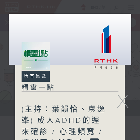
ENG
/
簡
×
全新 RTHK On The Go
取得
一手掌握 RTHK 電台、電視節目
所有集數
精靈一點
X
(主持：葉韻怡、虞逸
提供實用醫療健康資訊
峯) 成人ADHD的遲
來確診 / 心理頻寬 /