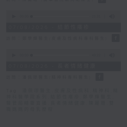
seconds
0
seconds
00:00
21:31
of
21
07/08/2026 - 結節性癢疹
minutes,
31
訪問：鄭學輝醫生(皮膚及性病科專科醫生)
seconds
0
seconds
00:00
49:22
of
49
07/08/2026 - 長者情緒健康
minutes,
22
訪問：潘佩璆醫生(精神科專科醫生)
seconds
Tag:
潘佩璆醫生
,
皮膚及性病科
,
精神科
,
精
神科醫學院系列
,
結節性癢疹
,
鄭學輝醫生
,
醫管局精靈直播
,
長者情緒健康
,
陳麗珊
,
雙
職媽媽的母乳歷程