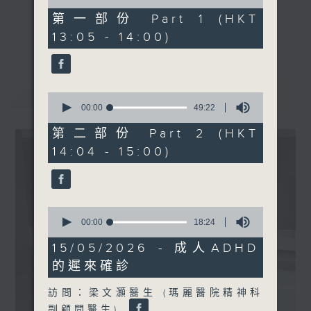
of
48
第一部份 Part 1 (HKT
minutes,
《精靈一點》 健康資訊 守護大眾
更多...
13:05 - 14:00)
30
一眾主持與全港愛心醫護，健康專業人士攜
seconds
手，組織最強的醫學網絡，提供實用醫療健康
資訊。
最新
LATEST
星期一至五，下午 1 時10分 香港電台第一
0
seconds
00:00
49:22
台、港台電視31
of
下午2時 至 3 時 香港電台第一台
49
第二部份 Part 2 (HKT
minutes,
14:04 - 15:00)
22
seconds
0
seconds
00:00
18:24
of
18
15/05/2026 - 成人ADHD
minutes,
的遲來確診
24
seconds
訪問：梁文灝醫生 (瑪麗醫院精神科
副顧問醫生)