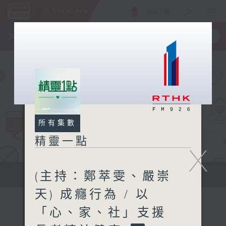
ENG
/
簡
×
全新 RTHK On The Go
取得
一手掌握 RTHK 電台、電視節目
所有集數
精靈一點
X
(主持：鄭萃雯、嚴崇
提供實用醫療健康資訊
天) 成癮行為 / 以
「心、家、社」支援