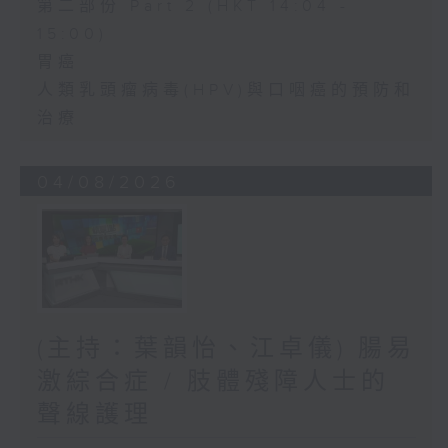
第二部份 Part 2 (HKT 14:04 -
15:00)
胃癌
人類乳頭瘤病毒(HPV)與口咽癌的預防和
治療
04/08/2026
(主持：葉韻怡、江卓儀) 腸易
激綜合症 / 肢體殘障人士的
聲線護理