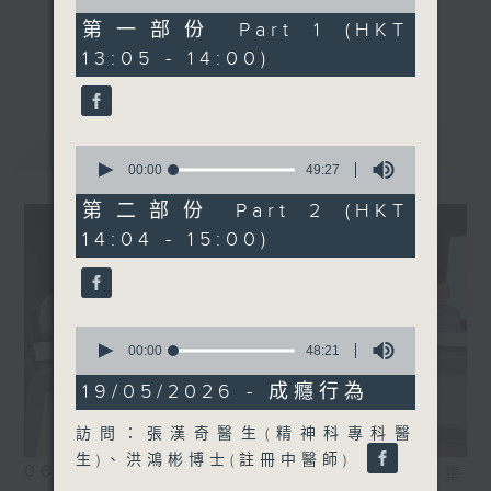
of
社工)、羅浩敏 (朋輩支援員)
48
第一部份 Part 1 (HKT
minutes,
《精靈一點》 健康資訊 守護大眾
更多...
13:05 - 14:00)
30
一眾主持與全港愛心醫護，健康專業人士攜
seconds
手，組織最強的醫學網絡，提供實用醫療健康
資訊。
最新
LATEST
星期一至五，下午 1 時10分 香港電台第一
0
seconds
00:00
49:27
台、港台電視31
of
下午2時 至 3 時 香港電台第一台
49
第二部份 Part 2 (HKT
minutes,
14:04 - 15:00)
27
seconds
0
seconds
00:00
48:21
of
48
19/05/2026 - 成癮行為
minutes,
21
訪問：張漢奇醫生(精神科專科醫
seconds
生)、洪鴻彬博士(註冊中醫師)
06/08/2026
相片集