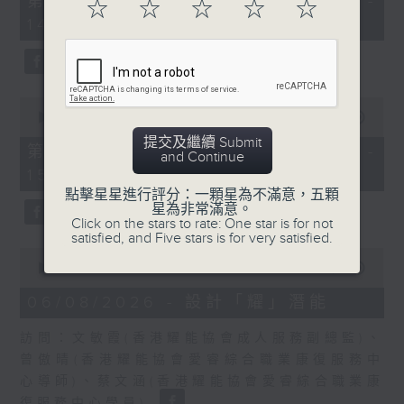
第一部份 Part 1 (HKT 13:05 -
☆
☆
☆
☆
☆
minutes,
嘉賓：熊健慧醫生 (眼科專科醫生)
14:00)
20
seconds
0
seconds
00:00
48:26
of
提交及繼續 Submit
48
第二部份 Part 2 (HKT 14:04 -
and Continue
minutes,
15:00)
26
seconds
點擊星星進行評分：一顆星為不滿意，五顆
星為非常滿意。
Click on the stars to rate: One star is for not
satisfied, and Five stars is for very satisfied.
0
seconds
00:00
49:19
of
49
06/08/2026 - 設計「耀」潛能
minutes,
19
訪問：文敏霞(香港耀能協會成人服務副總監)、
seconds
曾傲晴(香港耀能協會愛睿綜合職業康復服務中
心導師)、蔡文涵(香港耀能協會愛睿綜合職業康
復服務中心學員)