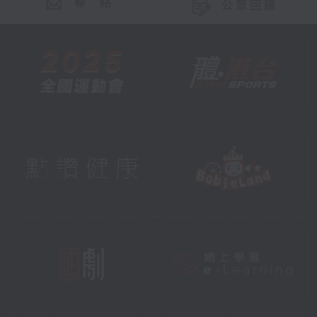
聯 絡
公眾回饋