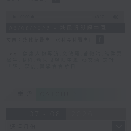
0
seconds
00:00
48:17
of
48
06/08/2026 - 糖尿眼與眼中風
minutes,
17
訪問：熊健慧醫生 (眼科專科醫生)
seconds
Tag:
健康人物專訪
,
文敏霞
,
曾傲晴
,
熊健慧
醫生
,
眼科
,
糖尿眼與眼中風
,
蔡文涵
,
設計
「耀」潛能
,
醫學會會診日
重溫
CATCHUP
07 - 08
2026