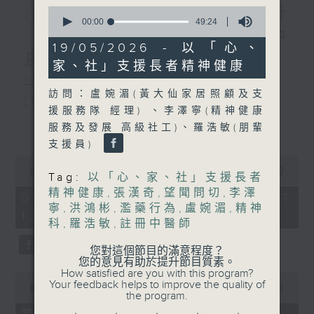
(主持：虞逸峯、廖杏茵) 設計
0
seconds
00:00
49:24
「耀」潛能 / 糖尿眼與眼中
of
49
19/05/2026 - 以「心、
minutes,
風
家、社」支援長者精神健康
24
seconds
1300-1400
訪問：盧婉湄(黃大仙家居照顧及支
[健康人物專訪]
援服務隊 經理) 、李澤寧(精神健康
主題：設計「耀」潛能
更多...
服務及發展 高級社工)、羅浩敏(朋輩
支援員)
嘉賓：文敏霞(香港耀能協會成人服務副
0
總監)、曾傲晴(香港耀能協會愛睿綜合職
seconds
00:00
1:37:37
Tag:
以「心、家、社」支援長者
of
精神健康
,
張漢奇
,
望聞問切
,
李澤
業康復服務中心導師)、蔡文涵(香港耀能
1
06/08/2026 - 足本 Full (HKT
hour,
寧
,
洪鴻彬
,
濫藥行為
,
盧婉湄
,
精神
13:00 - 15:00)
協會愛睿綜合職業康復服務中心學員)
37
科
,
羅浩敏
,
註冊中醫師
minutes,
37
seconds
您對這個節目的滿意程度？
您的意見有助於提升節目質素。
1400-1500
How satisfied are you with this program?
0
Your feedback helps to improve the quality of
[醫學會會診日]
seconds
00:00
49:20
the program.
of
主題：糖尿眼與眼中風
49