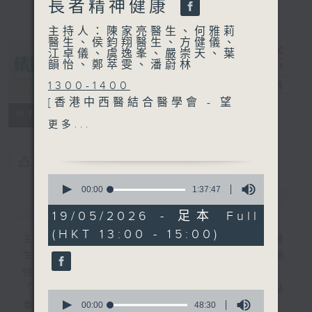
長者精神健康
主持人：陳家亮醫生、何雅莉
醫生、侯鈞翔醫生、方健儀、
江卓儀、虞逸峯、嚴崇天、葉
韻怡、鄭萃雯、潘蔚林
1300-1400
精靈一點
電台直播
[香港中西醫結合醫學會 - 望
所有集數
聞問切]
更多...
主題：成癮行為
嘉賓：張漢奇 (精神科專科醫
您喜歡這個節目嗎?
生)、洪鴻彬博士 (註冊中醫
0
師)
seconds
00:00
1:37:47
簡介
of
GIST
1
19/05/2026 - 足本 Full
1400-1500
hour,
(HKT 13:00 - 15:00)
37
主題：以「心、家、社」支援
主持人：陳家亮醫生、何雅莉醫生、侯鈞翔醫
minutes,
長者精神健康
生、方健儀、江卓儀、虞逸峯、嚴崇天、葉韻
47
seconds
嘉賓：盧婉湄 (黃大仙家居照
怡、鄭萃雯、潘蔚林
顧及支援服務隊經理)、李澤
「醫學並不嚴肅！精靈面對，一點健康、多點
0
寧 (精神健康服務及發展 高級
seconds
00:00
48:30
幸福！」