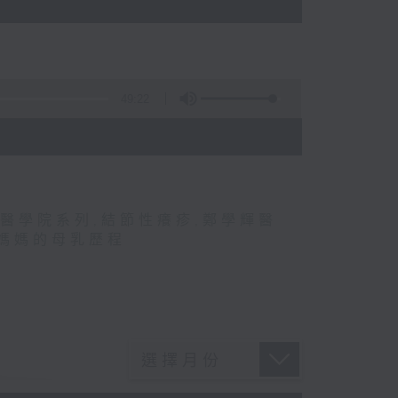
49:22
醫學院系列
,
結節性癢疹
,
鄭學輝醫
媽媽的母乳歷程