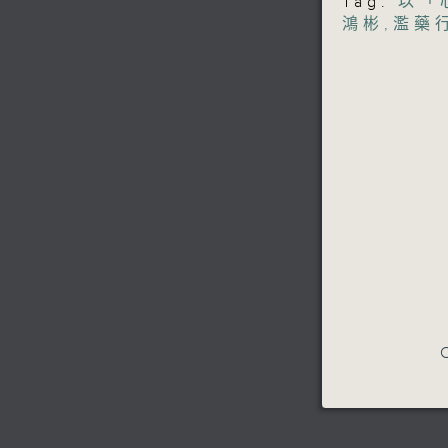
Tag:
以「
鴻彬
,
濫藥
C