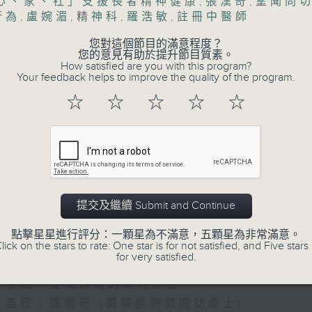
心、家、社」支援長者精神健康
,
張漢奇
,
望聞問
行為
,
盧婉湄
,
精神科
,
羅浩敏
,
註冊中醫師
您對這個節目的滿意程度？
您的意見有助於提升節目質素。
How satisfied are you with this program?
Your feedback helps to improve the quality of the program.
☆
☆
☆
☆
☆
07/08/2026
(主持：方健儀、潘蔚林) 雙職媽
提交及繼續 Submit and Continue
/ 長者情緒健康
點擊星星進行評分：一顆星為不滿意，五顆星為非常滿意。
1300-1330
lick on the stars to rate: One star is for not satisfied, and Five stars 
for very satisfied.
[醫管局精靈直播]
主題：雙職媽媽的母乳歷程
嘉賓：陳麗珊 (廣華醫院顧問助產士)