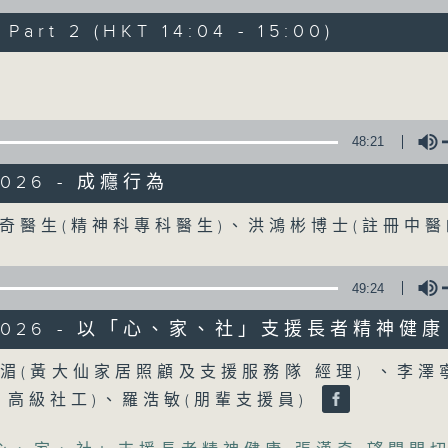
art 2 (HKT 14:04 - 15:00)
《精靈一點》 健康資訊 守護大眾
Volume
一眾主持與全港愛心醫護，健康專業人士攜
健康資訊。
星期一至五，下午 1 時10分 香港電台第一台
48:21
下午2時 至 3 時 香港電台第一台
2026 - 成癮行為
Volume
奇醫生(精神科專科醫生)、洪鴻彬博士(註冊中醫
49:24
/2026 - 以「心、家、社」支援長者精神健康
Volume
湄(黃大仙家居照顧及支援服務隊 經理) 、李澤
 高級社工)、羅浩敏(朋輩支援員)