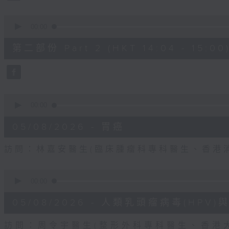
0
seconds
00:00
of
56
第二部份 Part 2 (HKT 14:04 - 15:00
minutes,
9
seconds
Volume
90%
0
seconds
00:00
of
48
05/08/2026 - 胃癌
minutes,
45
seconds
Volume
訪問：林嘉安醫生(臨床腫瘤科專科醫生、香港
90%
0
seconds
00:00
of
49
05/08/2026 - 人類乳頭瘤病毒(HP
minutes,
25
seconds
Volume
訪問：周令宇醫生(整形外科專科醫生、香港