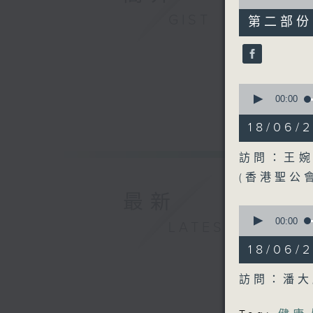
of
47
GIST
第二部份 P
minutes,
39
seconds
90%
0
seconds
00:00
of
48
18/06
minutes,
16
seconds
訪問：王婉
90%
(香港聖公
最新
0
seconds
00:00
LATEST
of
47
18/06/
minutes,
33
seconds
訪問：潘大
90%