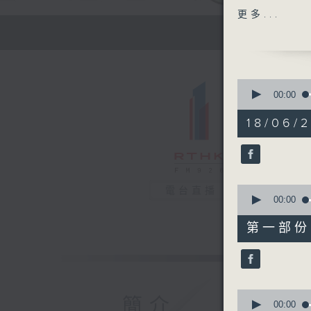
主題：「涌
更多...
嘉賓：王婉
詠琳(香港
1400-150
0
[醫學會會
seconds
00:00
of
主題：黑色
1
18/06/2
嘉賓：潘大
hour,
35
minutes,
49
seconds
90%
0
電台直播
seconds
00:00
of
48
第一部份 P
minutes,
20
seconds
90%
0
簡介
seconds
00:00