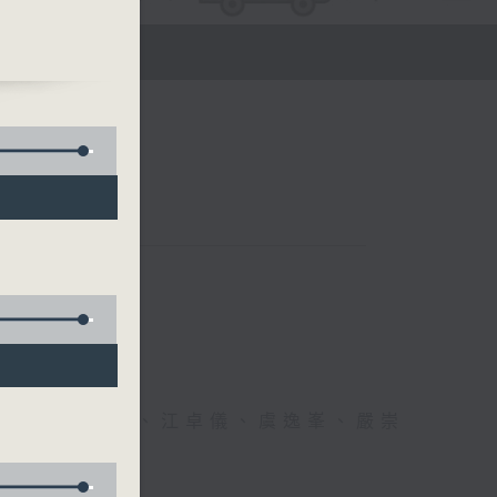
)、徐
醫生、方健儀、江卓儀、虞逸峯、嚴崇
幸福！」