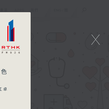
重溫
APPS
我們
ENG
/
簡
X
黑色
江卓