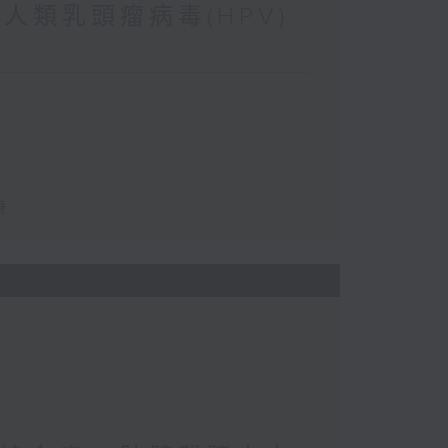
 人類乳頭瘤病毒(HPV)
療