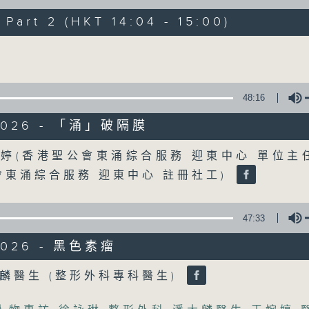
art 2 (HKT 14:04 - 15:00)
《精靈一點》 健康資訊 守護大眾
Volume
一眾主持與全港愛心醫護，健康專業人士攜
健康資訊。
星期一至五，下午 1 時10分 香港電台第一台
48:16
下午2時 至 3 時 香港電台第一台
/2026 - 「涌」破隔膜
Volume
婷(香港聖公會東涌綜合服務 迎東中心 單位主
會東涌綜合服務 迎東中心 註冊社工)
47:33
2026 - 黑色素瘤
Volume
麟醫生 (整形外科專科醫生)