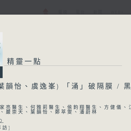
電視
電台
新聞
WEB+
精靈一點
葉韻怡、虞逸峯) 「涌」破隔膜 / 
家亮醫生、何雅莉醫生、侯鈞翔醫生、方健儀、
、嚴崇天、葉韻怡、鄭萃雯、潘蔚林
0
專訪]