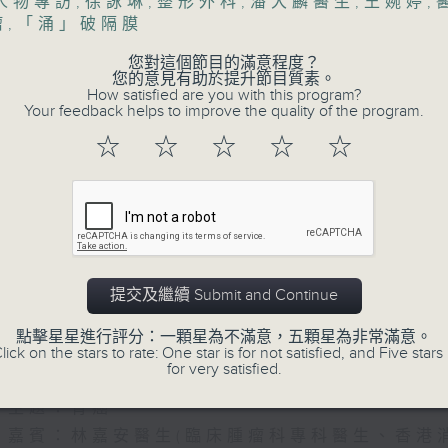
人物專訪
,
徐詠琳
,
整形外科
,
潘大麟醫生
,
王婉婷
,
瘤
,
「涌」破隔膜
您對這個節目的滿意程度？
您的意見有助於提升節目質素。
How satisfied are you with this program?
Your feedback helps to improve the quality of the program.
☆
☆
☆
☆
☆
05/08/2026
(主持：虞逸峯、江卓儀) 胃癌 / 
提交及繼續 Submit and Continue
咽癌的預防和治療
點擊星星進行評分：一顆星為不滿意，五顆星為非常滿意。
1300-1400
lick on the stars to rate: One star is for not satisfied, and Five stars 
for very satisfied.
[消化道腫瘤系列]
主題：胃癌
嘉賓：林嘉安醫生(臨床腫瘤科專科醫生、香港