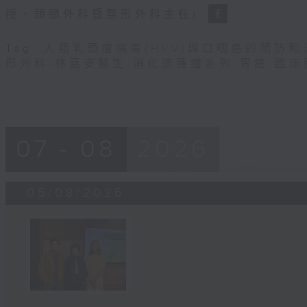
90%
授、頭頸外科暨整形外科主任)
Tag:
人類乳頭瘤病毒(HPV)與口咽癌的預防和
形外科
,
林嘉安醫生
,
消化道腫瘤系列
,
胃癌
,
臨床
07 - 08
2026
05/08/2026