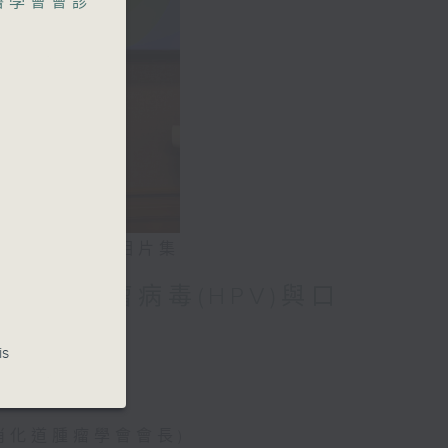
醫學會會診
相片集
人類乳頭瘤病毒(HPV)與口
is
消化道腫瘤學會會長)