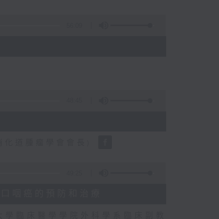
56:09
)
48:45
消化道腫瘤學會會長)
49:25
V)與口咽癌的預防和治療
大學臨床醫學學院外科學系臨床副教