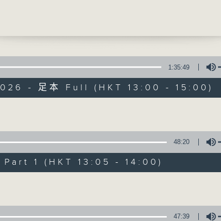
」破隔膜
婷(香港聖公會東涌綜合服務迎東中心 單位主任
提供實用醫療健康資訊
聖公會東涌綜合服務迎東中心註冊社工)
0
診日]
1:35:49
素瘤
026 - 足本 Full (HKT 13:00 - 15:00)
麟醫生 (整形外科專科醫生)
精靈一點
所有集數
Volume
48:20
您喜歡這個節目嗎?
art 1 (HKT 13:05 - 14:00)
Volume
主持人：陳家亮醫生、何雅莉醫生、侯鈞翔
天、葉韻怡、鄭萃雯、潘蔚林
「醫學並不嚴肅！精靈面對，一點健康、多點
47:39