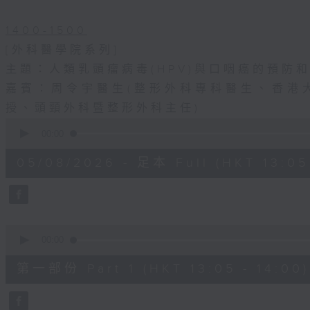
1400-1500
[外科醫學院系列]
主題：人類乳頭瘤病毒(HPV)與口咽癌的預防
嘉賓：周令宇醫生(整形外科專科醫生、香港
授、頭頸外科暨整形外科主任)
0
seconds
00:00
of
1
05/08/2026 - 足本 Full (HKT 13:05 
hour,
51
minutes,
0
seconds
Volume
90%
0
seconds
00:00
of
55
第一部份 Part 1 (HKT 13:05 - 14:00)
minutes,
0
seconds
Volume
90%