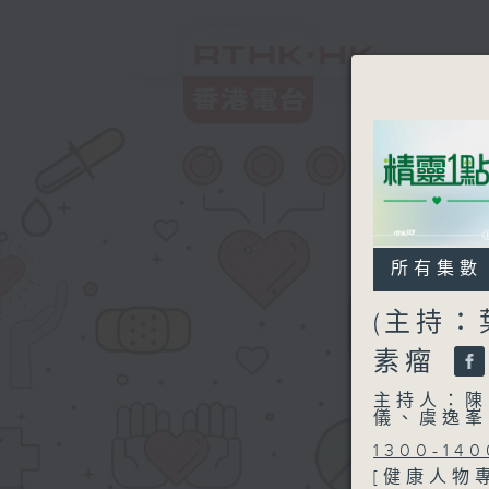
所有集數
(主持：
素瘤
主持人：陳
儀、虞逸峯
1300-140
[健康人物