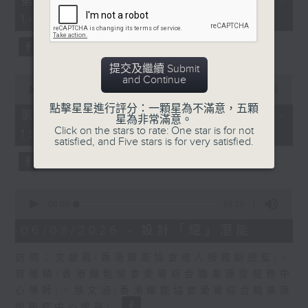
第一部份 Part 1 (HKT 13:05 -
minutes,
嘉賓：熊健慧醫生 (眼科專科醫生)
14:00)
20
seconds
提交及繼續 Submit
0
and Continue
seconds
00:00
48:26
of
點擊星星進行評分：一顆星為不滿意，五顆
48
第二部份 Part 2 (HKT 14:04 -
星為非常滿意。
minutes,
Click on the stars to rate: One star is for not
15:00)
26
satisfied, and Five stars is for very satisfied.
seconds
0
seconds
00:00
49:19
of
49
06/08/2026 - 設計「耀」潛能
minutes,
19
訪問：文敏霞(香港耀能協會成人服務副總監)、
seconds
曾傲晴(香港耀能協會愛睿綜合職業康復服務中
心導師)、蔡文涵(香港耀能協會愛睿綜合職業康
復服務中心學員)