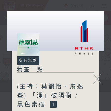
ENG
/
簡
×
全新 RTHK On The Go
取得
一手掌握 RTHK 電台、電視節目
所有集數
精靈一點
X
(主持：葉韻怡、虞逸
提供實用醫療健康資訊
峯) 「涌」破隔膜 /
黑色素瘤