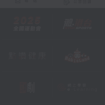
聯 絡
公眾回饋