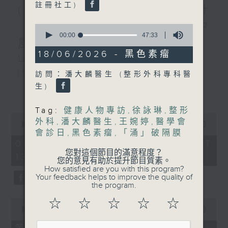
註冊社工)
(主持：虞逸峯、廖杏茵) 設計
「耀」潛能 / 糖尿眼與眼中
0
seconds
00:00
47:33
風
of
47
18/06/2026 - 黑色素瘤
1300-1400
minutes,
33
[健康人物專訪]
訪問：潘大麟醫生 (整形外科專科醫
seconds
生)
主題：設計「耀」潛能
更多...
嘉賓：文敏霞(香港耀能協會成人服務副
Tag:
健康人物專訪
,
徐詠琳
,
整形
0
外科
,
潘大麟醫生
,
王婉婷
,
醫學會
總監)、曾傲晴(香港耀能協會愛睿綜合職
seconds
00:00
1:37:37
會診日
,
黑色素瘤
,
「涌」破隔膜
of
業康復服務中心導師)、蔡文涵(香港耀能
1
06/08/2026 - 足本 Full (HKT
hour,
您對這個節目的滿意程度？
13:00 - 15:00)
協會愛睿綜合職業康復服務中心學員)
37
您的意見有助於提升節目質素。
minutes,
How satisfied are you with this program?
37
Your feedback helps to improve the quality of
seconds
the program.
1400-1500
☆
☆
☆
☆
☆
0
[醫學會會診日]
seconds
00:00
49:20
of
主題：糖尿眼與眼中風
49