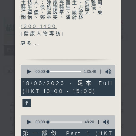
主持人：陳家亮醫生、何雅莉
醫生、侯鈞翔醫生、方健儀、
江卓儀、虞逸峯、嚴崇天、葉
韻怡、鄭萃雯、潘蔚林
1300-1400
[健康人物專訪]
精靈一點
電台直播
主題：「涌」破隔膜
更多...
嘉賓：王婉婷(香港聖公會東
所有集數
涌綜合服務迎東中心 單位主
任)、徐詠琳(香港聖公會東涌
0
綜合服務迎東中心註冊社工)
您喜歡這個節目嗎?
seconds
00:00
1:35:49
of
1
18/06/2026 - 足本 Full
1400-1500
hour,
簡介
GIST
(HKT 13:00 - 15:00)
35
[醫學會會診日]
minutes,
主題：黑色素瘤
49
主持人：陳家亮醫生、何雅莉醫生、侯鈞翔醫
seconds
嘉賓：潘大麟醫生 (整形外科
生、方健儀、江卓儀、虞逸峯、嚴崇天、葉韻
專科醫生)
0
怡、鄭萃雯、潘蔚林
seconds
00:00
48:20
「醫學並不嚴肅！精靈面對，一點健康、多點
of
48
第一部份 Part 1 (HKT
幸福！」