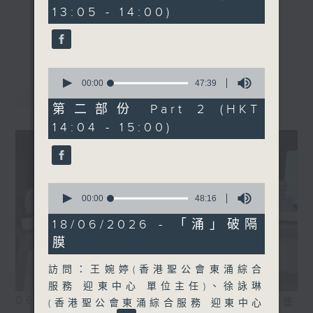
minutes,
13:05 - 14:00)
20
seconds
《精靈一點》 健康資訊 守護大眾
更多...
一眾主持與全港愛心醫護，健康專業人士攜
手，組織最強的醫學網絡，提供實用醫療健康
0
資訊。
seconds
00:00
47:39
最新
LATEST
of
星期一至五，下午 1 時10分 香港電台第一
47
第二部份 Part 2 (HKT
台、港台電視31
minutes,
14:04 - 15:00)
39
下午2時 至 3 時 香港電台第一台
seconds
0
seconds
00:00
48:16
of
48
18/06/2026 - 「涌」破隔
minutes,
膜
16
seconds
訪問：王婉婷(香港聖公會東涌綜合
服務 迎東中心 單位主任)、徐詠琳
06/08/2026
相片集
(香港聖公會東涌綜合服務 迎東中心