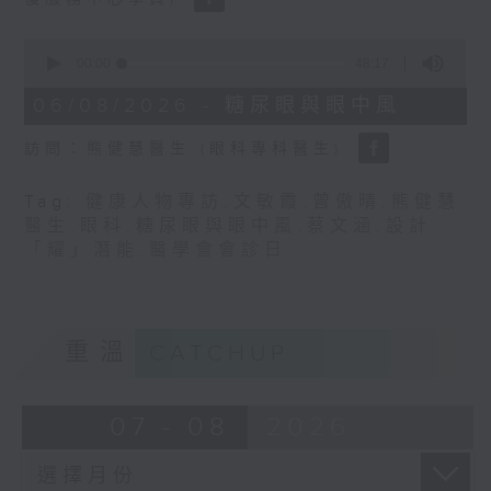
0
seconds
00:00
48:17
of
48
06/08/2026 - 糖尿眼與眼中風
minutes,
17
訪問：熊健慧醫生 (眼科專科醫生)
seconds
Tag:
健康人物專訪
,
文敏霞
,
曾傲晴
,
熊健慧
醫生
,
眼科
,
糖尿眼與眼中風
,
蔡文涵
,
設計
「耀」潛能
,
醫學會會診日
重溫
CATCHUP
07 - 08
2026