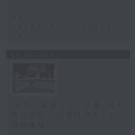
第二部份 Part 2 (HKT 14:04 -
15:00)
胃癌
人類乳頭瘤病毒(HPV)與口咽癌的預防和
治療
04/08/2026
(主持：葉韻怡、江卓儀) 腸易
激綜合症 / 肢體殘障人士的
聲線護理