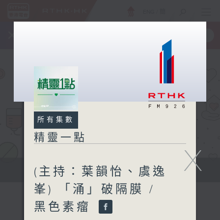
ENG
/
簡
×
全新 RTHK On The Go
取得
一手掌握 RTHK 電台、電視節目
所有集數
精靈一點
X
(主持：葉韻怡、虞逸
提供實用醫療健康資訊
峯) 「涌」破隔膜 /
黑色素瘤