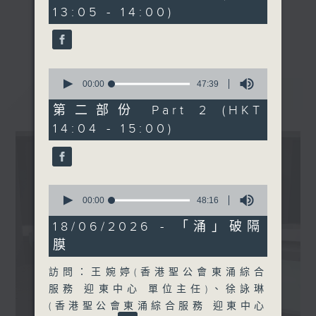
minutes,
13:05 - 14:00)
20
seconds
《精靈一點》 健康資訊 守護大眾
更多...
一眾主持與全港愛心醫護，健康專業人士攜
手，組織最強的醫學網絡，提供實用醫療健康
0
資訊。
seconds
00:00
47:39
最新
LATEST
of
星期一至五，下午 1 時10分 香港電台第一
47
第二部份 Part 2 (HKT
台、港台電視31
minutes,
14:04 - 15:00)
39
下午2時 至 3 時 香港電台第一台
seconds
0
seconds
00:00
48:16
of
48
18/06/2026 - 「涌」破隔
minutes,
膜
16
seconds
訪問：王婉婷(香港聖公會東涌綜合
服務 迎東中心 單位主任)、徐詠琳
(香港聖公會東涌綜合服務 迎東中心