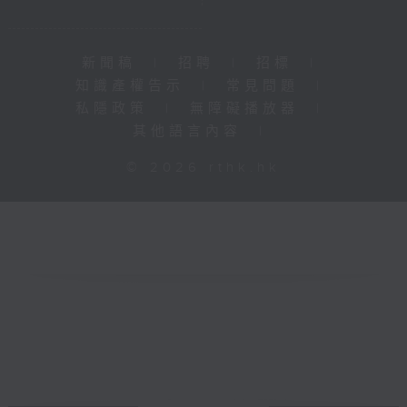
新聞稿
|
招聘
|
招標
|
知識產權告示
|
常見問題
|
私隱政策
|
無障礙播放器
|
其他語言內容
|
© 2026 rthk.hk