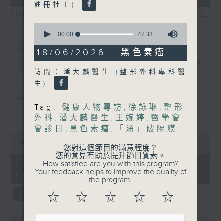
註冊社工)
10/08/2026
相片集
0
(主持：葉韻怡、 陳家亮教授)
seconds
00:00
47:33
of
拆解兒童身高迷思 / 預防手
47
18/06/2026 - 黑色素瘤
minutes,
足口病 / 天氣炎熱，小心爆
33
訪問：潘大麟醫生 (整形外科專科醫
seconds
「瘡」
生)
1300-1400
Tag:
健康人物專訪
,
徐詠琳
,
整形
主題：拆解兒童身高迷思
更多...
外科
,
潘大麟醫生
,
王婉婷
,
醫學會
嘉賓：李勵嘉醫生(香港中文大學醫學院
會診日
,
黑色素瘤
,
「涌」破隔膜
0
兒科學系名譽臨床助理教授、兒童內分泌
seconds
00:00
1:51:00
您對這個節目的滿意程度？
of
您的意見有助於提升節目質素。
科專科醫生)
1
10/08/2026 - 足本 Full (HKT
How satisfied are you with this program?
hour,
Your feedback helps to improve the quality of
13:05 - 15:00)
1400-1430
51
the program.
minutes,
0
[衞生署健康資訊站]
☆
☆
☆
☆
☆
seconds
主題：預防手足口病
0