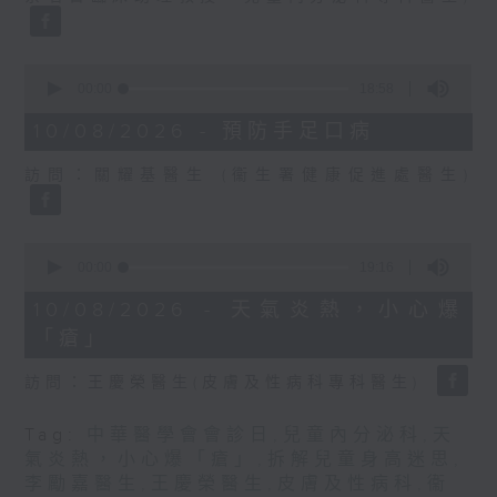
0
seconds
00:00
18:58
of
18
10/08/2026 - 預防手足口病
minutes,
58
訪問：關耀基醫生 (衞生署健康促進處醫生)
seconds
0
seconds
00:00
19:16
of
19
10/08/2026 - 天氣炎熱，小心爆
minutes,
「瘡」
16
seconds
訪問：王慶榮醫生(皮膚及性病科專科醫生)
Tag:
中華醫學會會診日
,
兒童內分泌科
,
天
氣炎熱，小心爆「瘡」
,
拆解兒童身高迷思
,
李勵嘉醫生
,
王慶榮醫生
,
皮膚及性病科
,
衞