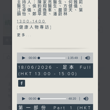
主持人：陳家亮醫生、何雅莉
醫生、侯鈞翔醫生、方健儀、
江卓儀、虞逸峯、嚴崇天、葉
韻怡、鄭萃雯、潘蔚林
1300-1400
[健康人物專訪]
精靈一點
電台直播
主題：「涌」破隔膜
更多...
嘉賓：王婉婷(香港聖公會東
所有集數
涌綜合服務迎東中心 單位主
任)、徐詠琳(香港聖公會東涌
0
綜合服務迎東中心註冊社工)
您喜歡這個節目嗎?
seconds
00:00
1:35:49
of
1
18/06/2026 - 足本 Full
1400-1500
hour,
簡介
GIST
(HKT 13:00 - 15:00)
35
[醫學會會診日]
minutes,
主題：黑色素瘤
49
主持人：陳家亮醫生、何雅莉醫生、侯鈞翔醫
seconds
嘉賓：潘大麟醫生 (整形外科
生、方健儀、江卓儀、虞逸峯、嚴崇天、葉韻
專科醫生)
0
怡、鄭萃雯、潘蔚林
seconds
00:00
48:20
「醫學並不嚴肅！精靈面對，一點健康、多點
of
48
第一部份 Part 1 (HKT
幸福！」