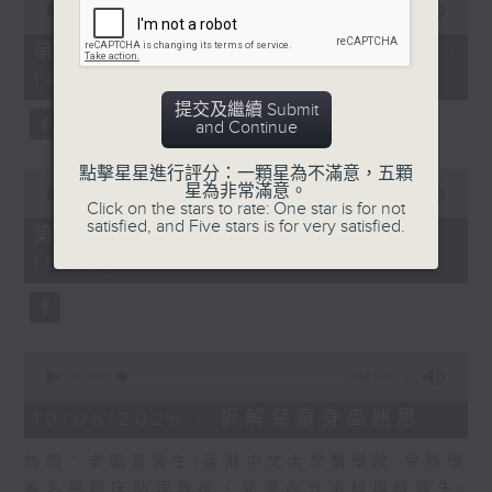
嘉賓：關耀基醫生 (衞生署健康促進處醫
seconds
00:00
55:10
of
生)
55
第一部份 Part 1 (HKT 13:05 -
minutes,
1430-1500
14:00)
10
seconds
提交及繼續 Submit
[中華醫學會會診日]
and Continue
主題：天氣炎熱，小心爆「瘡」
點擊星星進行評分：一顆星為不滿意，五顆
0
嘉賓：王慶榮醫生(皮膚及性病科專科醫
星為非常滿意。
seconds
00:00
56:10
Click on the stars to rate: One star is for not
of
生)
satisfied, and Five stars is for very satisfied.
56
第二部份 Part 2 (HKT 14:04 -
minutes,
15:00)
10
seconds
0
seconds
00:00
48:53
of
48
10/08/2026 - 拆解兒童身高迷思
minutes,
53
訪問：李勵嘉醫生(香港中文大學醫學院 兒科學
seconds
系名譽臨床助理教授、兒童內分泌科專科醫生)