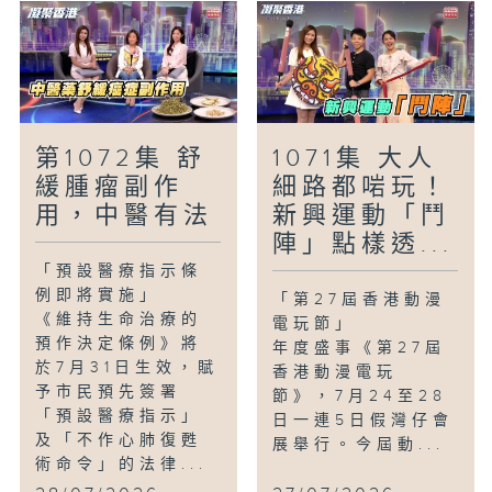
第1072集 舒
1071集 大人
緩腫瘤副作
細路都啱玩！
用，中醫有法
新興運動「鬥
陣」點樣透...
「預設醫療指示條
例即將實施」
「第27屆香港動漫
《維持生命治療的
電玩節」
預作決定條例》將
年度盛事《第27屆
於7月31日生效，賦
香港動漫電玩
予市民預先簽署
節》，7月24至28
「預設醫療指示」
日一連5日假灣仔會
及「不作心肺復甦
展舉行。今屆動...
術命令」的法律...