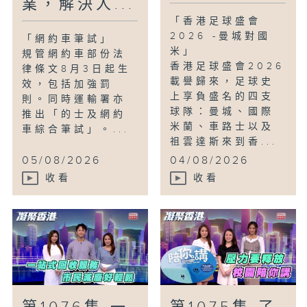
業，解決人...
「香港足球盛會
2026 -曼城對國
「網約車筆試」
米」
規管網約車部份法
香港足球盛會2026
律條文8月3日起生
載譽歸來，足球史
效，包括加強罰
上享負盛名的四支
則。同時運輸署亦
球隊：曼城、國際
推出「的士及網約
米蘭、車路士以及
車綜合筆試」。...
祖雲達斯來到香...
05/08/2026
04/08/2026
收看
收看