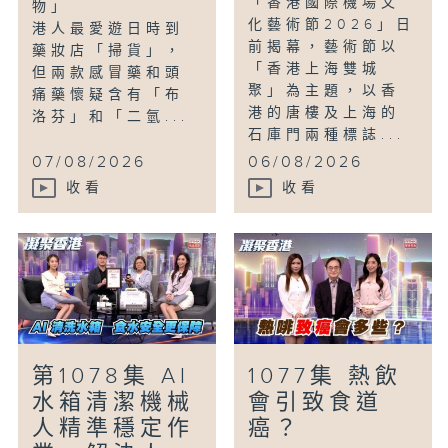
「香港國際機場文
物」
化藝術節2026」日
港人最愛遊日時到
前揭幕，藝術節以
藥妝店「掃貨」，
「香港上海雙城
但兩款感冒藥和頭
聚」為主題，以香
痛藥懷疑含有「布
港的唐樓及上海的
洛芬」和「二氫...
石庫門兩種標誌...
07/08/2026
06/08/2026
收看
收看
第1078集 AI
1077集 熱飲
水箱清潔機械
會引致食道
人精準穩定作
癌？