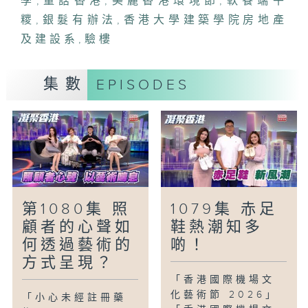
學
,
童話香港
,
美麗香港環境節
,
軟餐端午
縫、混凝土剝落等樓宇缺陷，並生成互動
糭
,
銀髮有辦法
,
香港大學建築學院房地產
3D模型輔助了解樓宇狀況，為樓宇巡查開
及建設系
,
驗樓
創新方向。
「銀髮有辦法-「同餐同桌」軟餐端午糭+點
集數
EPISODES
心」
端午節快到了，「聖雅各福群會持續照顧服
務」的雅膳坊為照顧者和長者提供多種軟
餐，款式包括應節食品糭和點心等，期望有
需要的朋友，例如長者和吞咽困難的人士等
等，能夠與家人同餐同桌，重拾過節的樂
趣。
第1080集 照
1079集 赤足
「童話香港-如果我是.....」
顧者的心聲如
鞋熱潮知多
如果可以和其他人交換身份生活一天，小朋
何透過藝術的
啲！
友想最選誰？又會利用這個新身份做甚麽？
方式呈現？
「香港國際機場文
化藝術節 2026」
「小心未經註冊藥