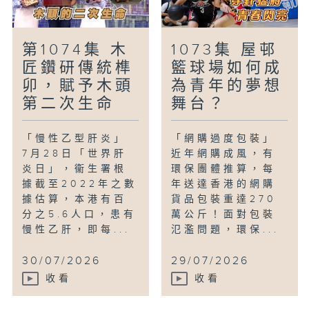
第1074集 木
1073集 屋邨
匠鑽研傳統榫
籃球場如何成
卯，賦予木頭
為青年的夢想
第二次生命
舞台？
「慢性乙型肝炎」
「網購過度包裝」
7月28日「世界肝
近年網購成風，有
炎日」，衞生署根
環保團體推算，每
據截至2022年之數
年送達香港的網購
據估算，本港有百
貨品包裝重達270
分之5.6人口，患有
萬公斤！面對包裝
慢性乙肝，即每...
氾濫問題，環保...
30/07/2026
29/07/2026
收看
收看