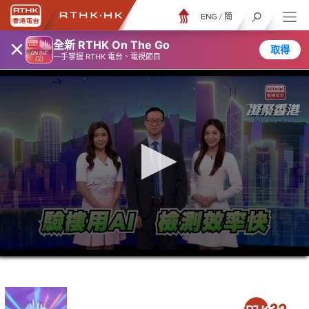
ENG
/
簡
×
全新 RTHK On The Go
取得
一手掌握 RTHK 電台、電視節目
0
seconds
of
23
minutes,
6