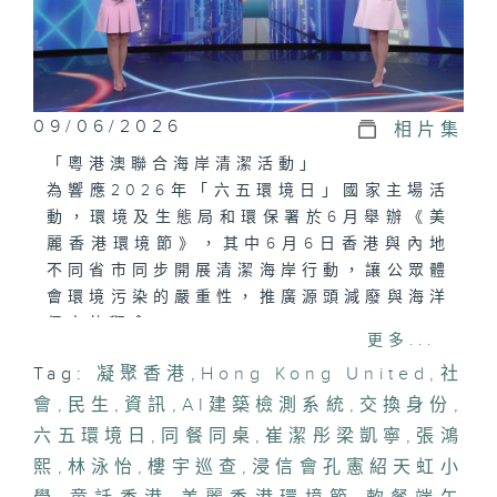
09/06/2026
相片集
「粵港澳聯合海岸清潔活動」
為響應2026年「六五環境日」國家主場活
動，環境及生態局和環保署於6月舉辦《美
麗香港環境節》，其中6月6日香港與內地
不同省市同步開展清潔海岸行動，讓公眾體
會環境污染的嚴重性，推廣源頭減廢與海洋
保育的觀念。
更多...
Tag:
凝聚香港
,
Hong Kong United
,
社
「驗樓用AI．檢測效率快」
會
樓宇老化問題為城市帶來安全隱患，傳統檢
,
民生
,
資訊
,
AI建築檢測系統
,
交換身份
,
查方式耗時費力，難以應付大規模檢測需
六五環境日
,
同餐同桌
,
崔潔彤梁凱寧
,
張鴻
求。香港大學團隊新研發AI建築檢測系
熙
,
林泳怡
,
樓宇巡查
,
浸信會孔憲紹天虹小
統，透過相片或地圖街景影像，快速識別裂