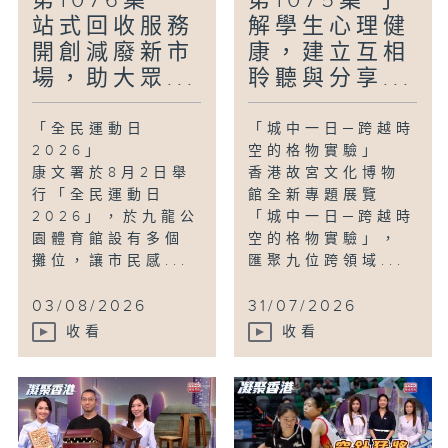
第1076集 一
第1075集 了
站式回收服務
解學生心理健
開創減廢新市
康，建立互相
場，助大眾...
聆聽與分享...
「全民運動日
「城中一日─跨越時
2026」
空的格物實驗」
康文署於8月2日舉
香港故宮文化博物
行「全民運動日
館全新專題展覽
2026」，於九龍公
「城中一日─跨越時
園體育館設有多個
空的格物實驗」，
攤位，讓市民感...
匯聚九位跨領域...
03/08/2026
31/07/2026
收看
收看