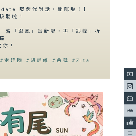
pdate 嘅跨代對話，開咪啦！】
接聽啦！
一齊「跟風」試新嘢，再「跟峰」拆
撞
定你！
#雷瑋陶
#胡誦維
#余鋒
#Zita
二