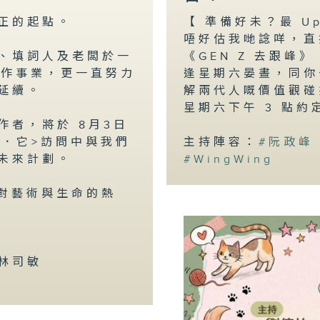
正的起點。
【 準備好未？最 U
唔好估我哋諗咩，直
、填詞人及老闆於一
《GEN Z 去跟峰》
賦化作事業，更一直努力
逢星期六晏晝，同你
延續。
解兩代人嘅價值觀碰
星期六下午 3 點約
者，將於 8月3日
．他．它>訪問中與我們
主持陣容：
#阮政峰
未來計劃。
#WingWing
他對藝術與生命的熱
林司敏