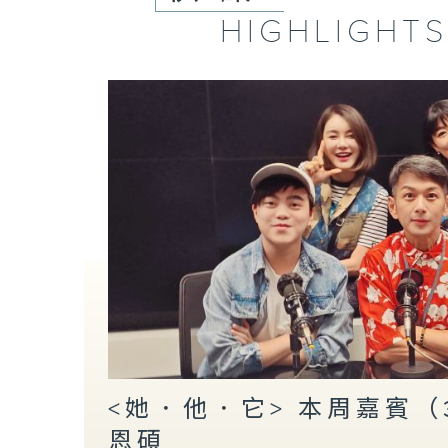
HIGHLIGHT
<她．他．它> 本周嘉賓（3/
恩碩