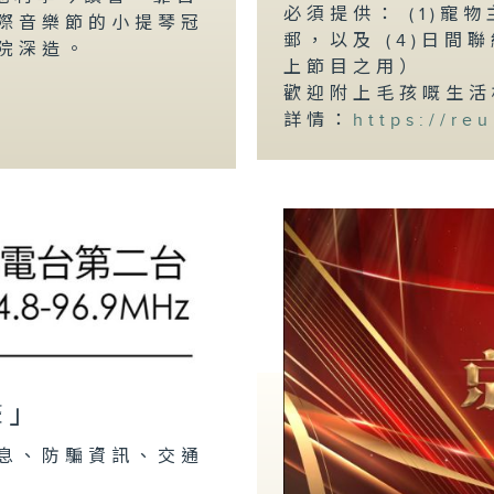
必須提供： (1)寵物
際音樂節的小提琴冠
郵，以及 (4)日
院深造。
上節目之用）
歡迎附上毛孩嘅生活
詳情：
https://re
聲」
息、防騙資訊、交通