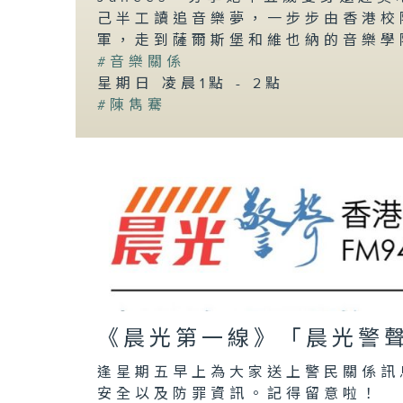
己半工讀追音樂夢，一步步由香港校
軍，走到薩爾斯堡和維也納的音樂學
#音樂關係
星期日 凌晨1點 - 2點
#陳雋騫
《晨光第一線》「晨光警
逢星期五早上為大家送上警民關係訊
安全以及防罪資訊。記得留意啦！