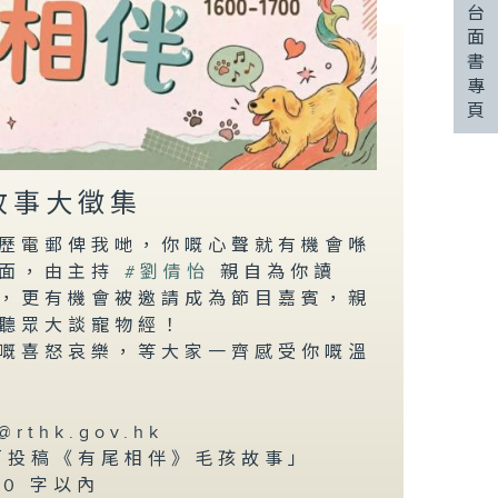
台
面
書
專
頁
故事大徵集
歷電郵俾我哋，你嘅心聲就有機會喺
入面，由主持
#劉倩怡
親自為你讀
，更有機會被邀請成為節目嘉賓，親
聽眾大談寵物經！
嘅喜怒哀樂，等大家一齊感受你嘅溫
rthk.gov.hk
「投稿《有尾相伴》毛孩故事」
00 字以內