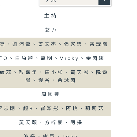
主持
艾力
亮、劉沛龍、姜文杰、張家樂、雷瑋陶
阿O、白原顥、嘉明、Vicky、余茵娜
麗蕊、敖嘉年、馬小強、黃天恩、阮頌
陽、爆谷、余詠茵
周國豐
李志剛、超B、崔潔彤、阿桃、莉莉菇
黃天頤、方梓豪、阿攝
波盛、彬臣、Jean