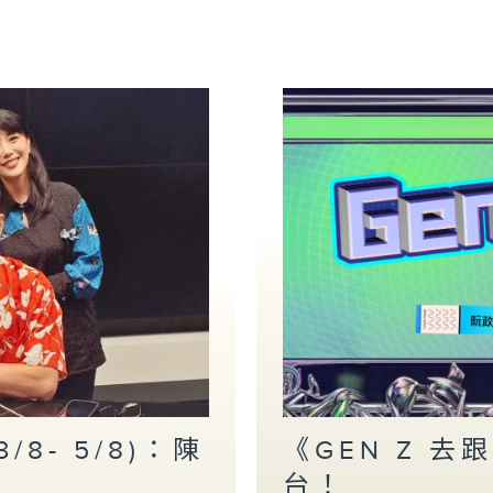
S
8- 5/8)：陳
《GEN Z 
台！