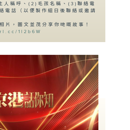
主人稱呼、(2)毛孩名稱、(3)聯絡電
間聯絡電話（以便製作組日後聯絡或邀請
相片，圖文並茂分享你哋嘅故事！
url.cc/1l2b6W