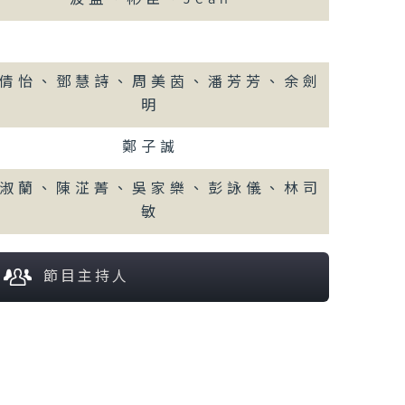
倩怡、鄧慧詩、周美茵、潘芳芳、余劍
明
鄭子誠
淑蘭、陳淽菁、吳家樂、彭詠儀、林司
敏
節目主持人