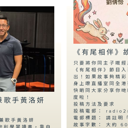
《有尾相伴》
只要將你同主子嘅經
《有尾相伴》節目
出！如果故事夠精彩
身上嚟直播室同全港
快啲同大家分享你哋
度啦！
家兼歌手黃洛妍
投稿方法及要求
投稿電郵： radio2@
電郵標題： 請註明
兼歌手黃洛妍
故事字數： 大約 6
奧地利學琴讀書，靠自